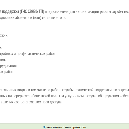
ая поддержка
(
ГИС СВЯЗЬ ТП
) предназначена для автоматизации работы службы тех
удовании абонента и (или) сети оператора.
ж­ки.
х.
варийных и
профилактических работ.
ния.
орудования.
х работ.
различных видов, в
том числе по
работе службы технической поддержки, по
отдель
нных на
перерасчет абонентской платы за
услуги связи в
случае обнаружения кабе
авления соответствующих прав доступа.
.