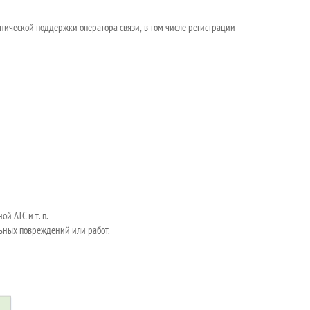
нической поддержки оператора связи, в том числе регистрации
ной АТС и
т.
п.
льных повреждений или
работ.