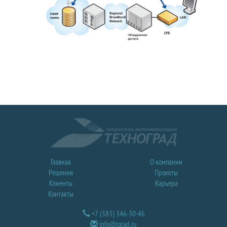
Главная
О компании
Решения
Проекты
Клиенты
Карьера
Контакты
+7 (383) 346-30-46
info@tgrad.ru