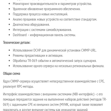
Мониторинг производительности и параметров устройства.
Удаленное обновление программного обеспечения.
Поддержка процесса новых инсталляций.
Анализ прошивок новых устройств на соответствие стандартам.
Диагностика оборудования.
Интеграция с системами самообслуживания.
Dashboard – информационная панель системы.
Технические детали:
Использование DCHP для динамической установки CWMP-URL.
Режимы предактивации и активации.
Обработка TR-069 событии и автоматический запуск сценария.
Использование одного сервера на несколько региональных филиала.
Общая схема
Ядро CWMP-сервера осуществляет непосредственное взаимодействие с CPE,
реализует RPC-методы.
Интерфейс взаимодействия с внешними системами (NBI-интерфейс) - с его
помощью передаются задания на выполнение наборов действий (методов TR-
069) с заданными CPE из внешних систем (МУИК, который также позволяет
подключать и другие внешние системы как инициатор заданий