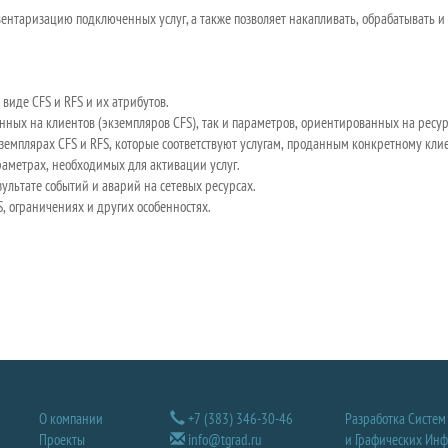
вентаризацию подключен­ных услуг, а также позволяет накапливать, обрабатывать 
 виде CFS и RFS и их атрибутов.
нных на клиентов (экземпляров CFS), так и параметров, ориентированных на ресур­
емплярах CFS и RFS, которые соответствуют услугам, проданным конкретному клие
аметрах, необходимых для активации услуг.
ультате событий и аварий на сетевых ресурсах.
, ограничениях и других особенностях.
О компании
+7 (383) 346-30-46
Разработка Систем
Проекты
info@tgrad.ru
и Графических Ин