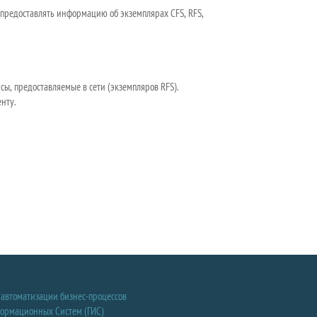
и предоставлять информацию об экземплярах CFS, RFS,
сы, предоставляемые в сети (экземпляров RFS).
нту.
 автоматизации бизнес-процессов
формационных Систем (ГИС)