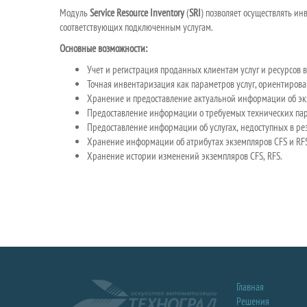
Модуль
Service Resource Inventory
(
SRI
) позволяет осуществлять ин
соответствующих подключенным услугам.
Основные возможности:
Учет и регистрация проданных клиентам услуг и ресурсов в
Точная инвентаризация как параметров услуг, ориен­тирова
Хранение и предоставление актуальной информации об экз
Предоставление информации о тре­буемых технических пар
Предоставление информации об услугах, недоступных в рез
Хранение информации об атрибутах экземпляров CFS и RFS
Хранение истории изменений экземпляров CFS, RFS.
Главная
Решения